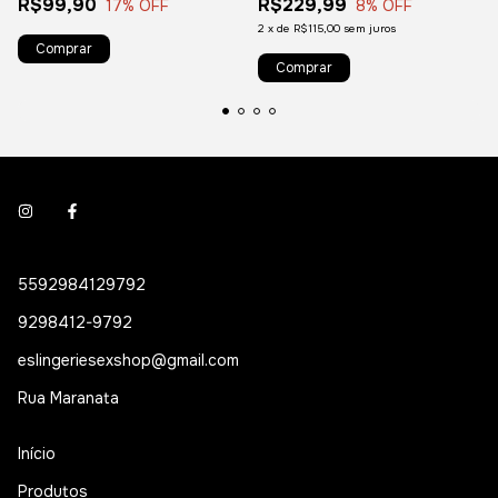
R$99,90
R$229,99
17
% OFF
8
% OFF
2
x
de
R$115,00
sem juros
5592984129792
9298412-9792
eslingeriesexshop@gmail.com
Rua Maranata
Início
Produtos