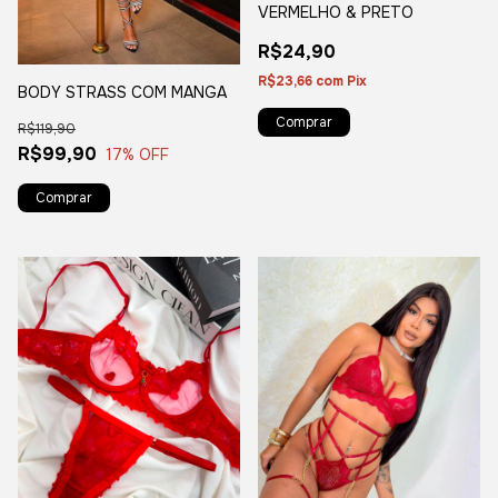
VERMELHO & PRETO
R$24,90
R$23,66
com
Pix
BODY STRASS COM MANGA
Comprar
R$119,90
R$99,90
17
% OFF