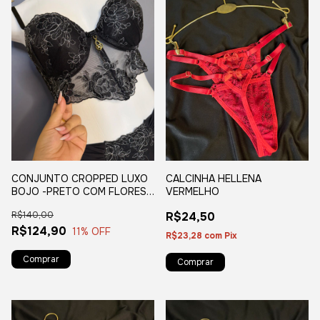
CONJUNTO CROPPED LUXO
CALCINHA HELLENA
BOJO -PRETO COM FLORES
VERMELHO
PRATA M/G
R$140,00
R$24,50
R$124,90
11
% OFF
R$23,28
com
Pix
Comprar