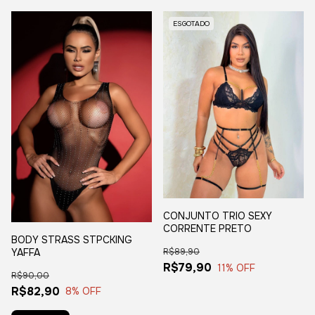
ESGOTADO
CONJUNTO TRIO SEXY
CORRENTE PRETO
BODY STRASS STPCKING
YAFFA
R$89,90
R$79,90
11
% OFF
R$90,00
R$82,90
8
% OFF