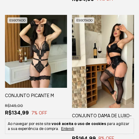
ESGOTADO
ESGOTADO
CONJUNTO PICANTE M
R$145,00
R$134,99
7
% OFF
CONJUNTO DAMA DE LUXO-
PRETO M/G
Ao navegar por este site
você aceita o uso de cookies
para agilizar
a sua experiência de compra.
Entendi
R$180,00
R$164,99
8
% OFF