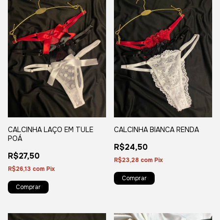
CALCINHA LAÇO EM TULE
CALCINHA BIANCA RENDA
POÁ
R$24,50
R$27,50
R$23,28
com
Pix
R$26,13
com
Pix
Comprar
Comprar