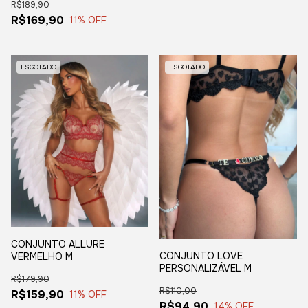
R$189,90
LIGA PERSONALIZÁVEL -
VERMELHO COM NUDE G
R$169,90
11
% OFF
ESGOTADO
ESGOTADO
CONJUNTO ALLURE
CONJUNTO LOVE
VERMELHO M
PERSONALIZÁVEL M
R$179,90
R$110,00
R$159,90
11
% OFF
R$94,90
14
% OFF