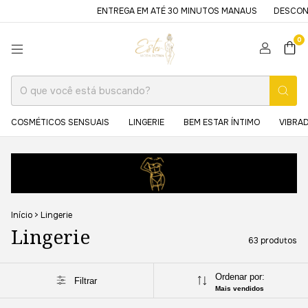
ENTREGA EM ATÉ 30 MINUTOS MANAUS
DESCONTO DE 5% USANDO O
0
COSMÉTICOS SENSUAIS
LINGERIE
BEM ESTAR ÍNTIMO
VIBRA
Início
>
Lingerie
Lingerie
63 produtos
Ordenar por:
Filtrar
Mais vendidos