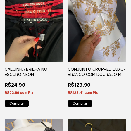
CALCINHA BRILHA NO
CONJUNTO CROPPED LUXO-
ESCURO NEON
BRANCO COM DOURADO M
R$24,90
R$129,90
R$23,66
com
Pix
R$123,41
com
Pix
Comprar