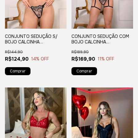
CONJUNTO SEDUÇÃO S/
CONJUNTO SEDUÇÃO COM
BOJO CALCINHA
BOJO CALCINHA
PERSONALIZÁVEL- PRETO
PERSONALIZÁVEL + CINTA
R$144,90
R$189,90
COM NUDE G
LIGA PERSONALIZÁVEL -
R$124,90
PRETO COM NUDE
R$169,90
14
% OFF
11
% OFF
Comprar