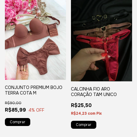
CONJUNTO PREMIUM BOJO
CALCINHA FIO ARO
TERRA COTA M
CORAÇÃO TAM UNICO
R$90,00
R$25,50
R$85,99
4
% OFF
R$24,23
com
Pix
Comprar