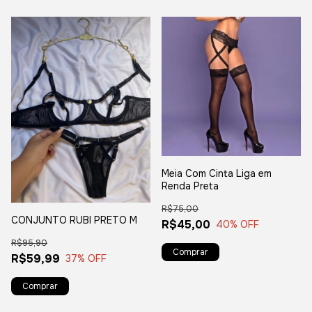
Meia Com Cinta Liga em
Renda Preta
R$75,00
CONJUNTO RUBI PRETO M
R$45,00
40
% OFF
R$95,90
R$59,99
37
% OFF