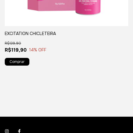
EXCITATION CHICLETEIRA
SU
S
R$139,90
R
R$119,90
14
% OFF
R$