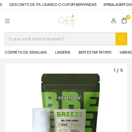
DESCONTO DE 5% USANDO O CUPOM BEMVINDA5
EMBALAGEM DISCRETA
0
COSMÉTICOS SENSUAIS
LINGERIE
BEM ESTAR ÍNTIMO
VIBRA
1
/
5