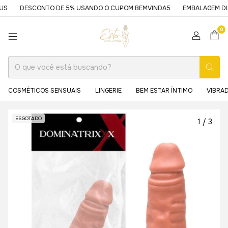
DESCONTO DE 5% USANDO O CUPOM BEMVINDA5
EMBALAGEM DISCRE
0
COSMÉTICOS SENSUAIS
LINGERIE
BEM ESTAR ÍNTIMO
VIBRA
ESGOTADO
1
/
3