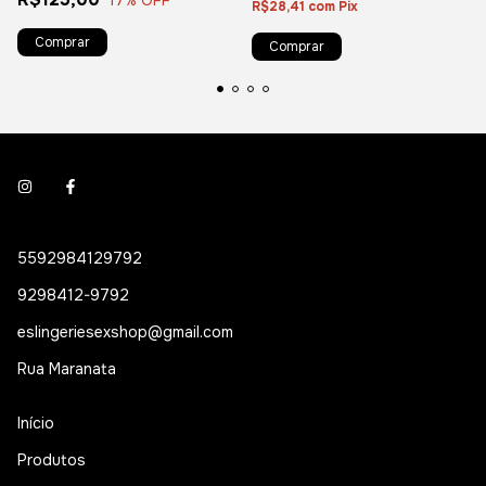
R$28,41
com
Pix
5592984129792
9298412-9792
eslingeriesexshop@gmail.com
Rua Maranata
Início
Produtos