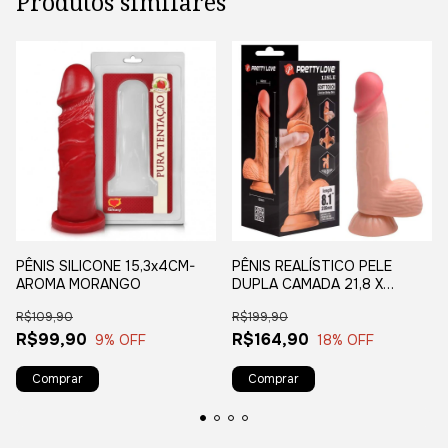
Produtos similares
PÊNIS SILICONE 15,3x4CM-
PÊNIS REALÍSTICO PELE
AROMA MORANGO
DUPLA CAMADA 21,8 X
4,6Cm-14 CM PENETRÁVEL
R$109,90
R$199,90
R$99,90
R$164,90
9
% OFF
18
% OFF