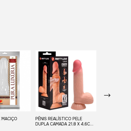
E MACIÇO
PÊNIS REALÍSTICO PELE
PÊNIS MACIÇO 
DUPLA CAMADA 21,8 X 4,6Cm-
R$55,00
14 CM PENETRÁVEL