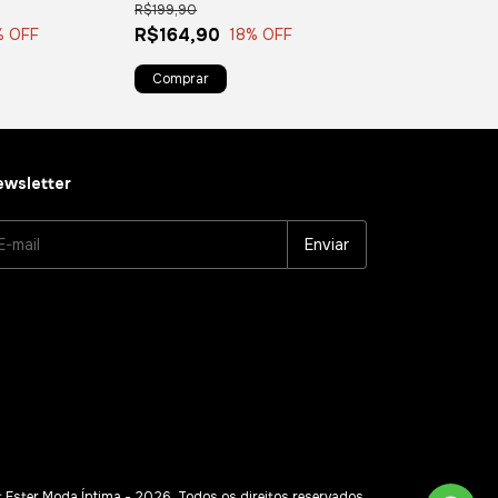
R$199,90
R$52,25
com
Pix
R$164,90
% OFF
18
% OFF
wsletter
 Ester Moda Íntima - 2026. Todos os direitos reservados.