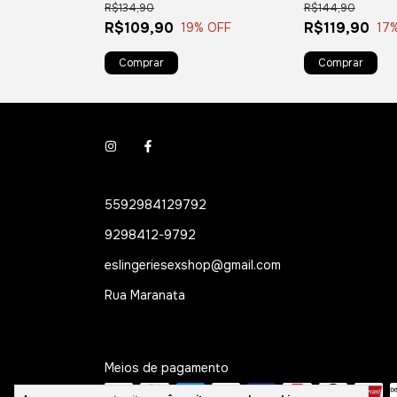
R$134,90
R$144,90
R$109,90
R$119,90
OFF
19
% OFF
17
5592984129792
9298412-9792
eslingeriesexshop@gmail.com
Rua Maranata
Meios de pagamento