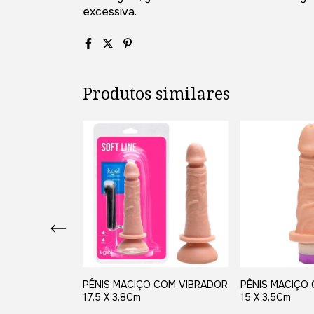
excessiva.
Produtos similares
 15,3x4CM-
PÊNIS MACIÇO COM VIBRADOR
PÊNIS MACIÇO
GO
17,5 X 3,8Cm
15 X 3,5Cm