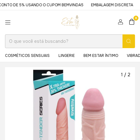
NTO DE 5% USANDO O CUPOM BEMVINDA5
EMBALAGEM DISCRETA
E
0
COSMÉTICOS SENSUAIS
LINGERIE
BEM ESTAR ÍNTIMO
VIBRA
1
/
2