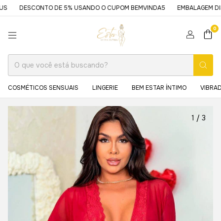
DESCONTO DE 5% USANDO O CUPOM BEMVINDA5
EMBALAGEM DISCRET
0
COSMÉTICOS SENSUAIS
LINGERIE
BEM ESTAR ÍNTIMO
VIBRA
1
/
3